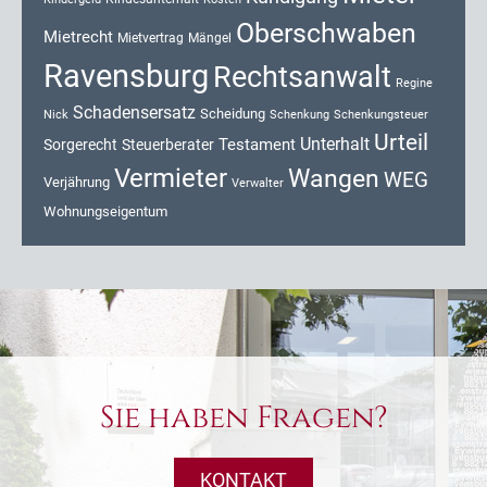
Oberschwaben
Mietrecht
Mietvertrag
Mängel
Ravensburg
Rechtsanwalt
Regine
Schadensersatz
Scheidung
Nick
Schenkung
Schenkungsteuer
Urteil
Unterhalt
Testament
Sorgerecht
Steuerberater
Vermieter
Wangen
WEG
Verjährung
Verwalter
Wohnungseigentum
Sie haben Fragen?
KONTAKT