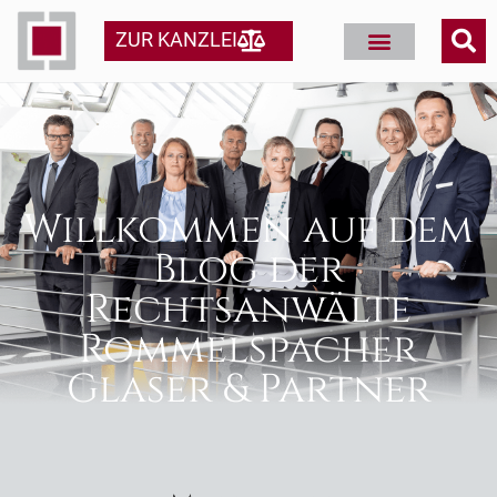
ZUR KANZLEI
Willkommen auf dem
Blog der
Rechtsanwälte
Rommelspacher
Glaser & Partner