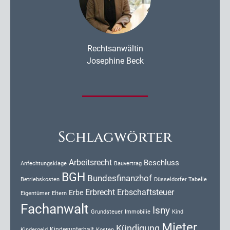
Rechtsanwältin
Josephine Beck
Schlagwörter
Arbeitsrecht
Beschluss
Anfechtungsklage
Bauvertrag
BGH
Bundesfinanzhof
Düsseldorfer Tabelle
Betriebskosten
Erbrecht
Erbschaftsteuer
Erbe
Eigentümer
Eltern
Fachanwalt
Isny
Kind
Grundsteuer
Immobilie
Mieter
Kündigung
Kindesunterhalt
Kosten
Kindergeld