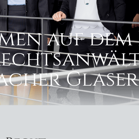
men auf dem 
Rechtsanwält
cher Glaser