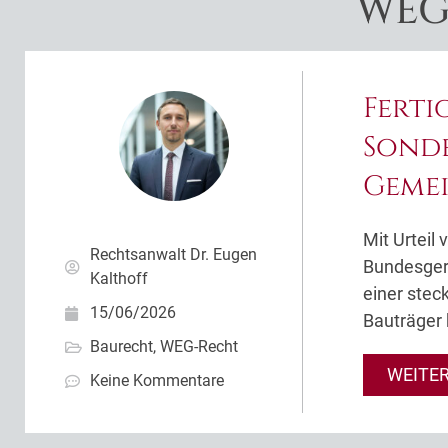
WEG
Ferti
Sond
Geme
Mit Urteil
Rechtsanwalt Dr. Eugen
Bundesgeri
Kalthoff
einer ste
15/06/2026
Bauträger 
Baurecht
,
WEG-Recht
WEITE
Keine Kommentare