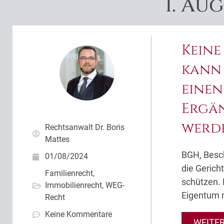
1. Au
Keine
kann 
einen
Ergä
werd
Rechtsanwalt Dr. Boris
Mattes
BGH, Besch
01/08/2024
die Gerich
Familienrecht
,
schützen. 
Immobilienrecht
,
WEG-
Eigentum n
Recht
Keine Kommentare
WEITE