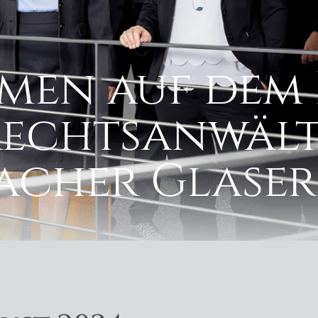
men auf dem 
Rechtsanwält
cher Glaser