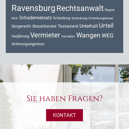
Ravensburg
Rechtsanwalt
Regine
Schadensersatz
Scheidung
Nick
Schenkung
Schenkungsteuer
Urteil
Unterhalt
Testament
Sorgerecht
Steuerberater
Vermieter
Wangen
WEG
Verjährung
Verwalter
Wohnungseigentum
Sie haben Fragen?
KONTAKT