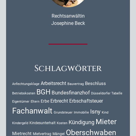
Rechtsanwältin
Josephine Beck
Schlagwörter
Arbeitsrecht
Beschluss
Anfechtungsklage
Bauvertrag
BGH
Bundesfinanzhof
Düsseldorfer Tabelle
Betriebskosten
Erbrecht
Erbschaftsteuer
Erbe
Eigentümer
Eltern
Fachanwalt
Isny
Kind
Grundsteuer
Immobilie
Mieter
Kündigung
Kindesunterhalt
Kosten
Kindergeld
Oberschwaben
Mietrecht
Mietvertrag
Mängel