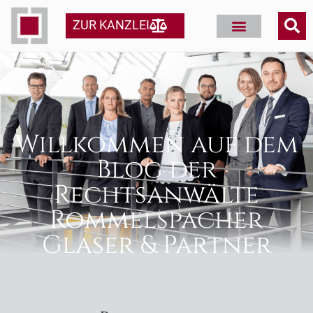
ZUR KANZLEI
Willkommen auf dem
Blog der
Rechtsanwälte
Rommelspacher
Glaser & Partner