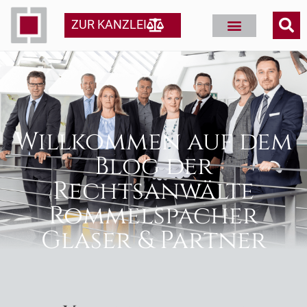
ZUR KANZLEI
Willkommen auf dem
Blog der
Rechtsanwälte
Rommelspacher
Glaser & Partner