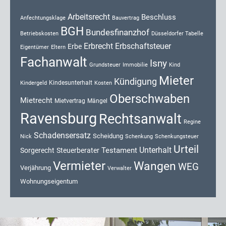
Arbeitsrecht
Beschluss
Anfechtungsklage
Bauvertrag
BGH
Bundesfinanzhof
Düsseldorfer Tabelle
Betriebskosten
Erbrecht
Erbschaftsteuer
Erbe
Eigentümer
Eltern
Fachanwalt
Isny
Kind
Grundsteuer
Immobilie
Mieter
Kündigung
Kindesunterhalt
Kosten
Kindergeld
Oberschwaben
Mietrecht
Mietvertrag
Mängel
Ravensburg
Rechtsanwalt
Regine
Schadensersatz
Scheidung
Nick
Schenkung
Schenkungsteuer
Urteil
Unterhalt
Testament
Sorgerecht
Steuerberater
Vermieter
Wangen
WEG
Verjährung
Verwalter
Wohnungseigentum