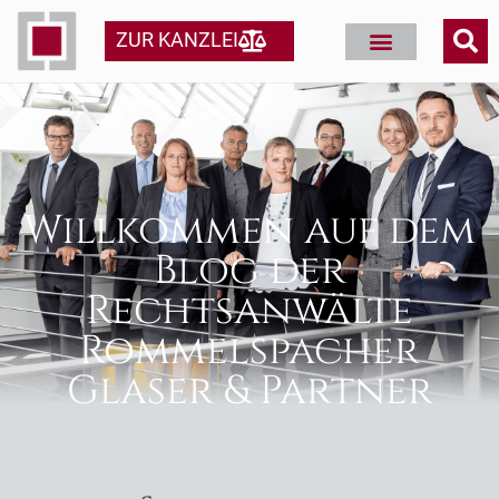
ZUR KANZLEI
Willkommen auf dem
Blog der
Rechtsanwälte
Rommelspacher
Glaser & Partner