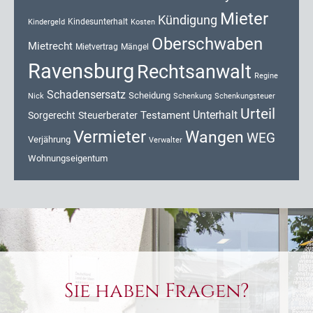
Mieter
Kündigung
Kindesunterhalt
Kosten
Kindergeld
Oberschwaben
Mietrecht
Mietvertrag
Mängel
Ravensburg
Rechtsanwalt
Regine
Schadensersatz
Scheidung
Nick
Schenkung
Schenkungsteuer
Urteil
Unterhalt
Testament
Sorgerecht
Steuerberater
Vermieter
Wangen
WEG
Verjährung
Verwalter
Wohnungseigentum
Sie haben Fragen?