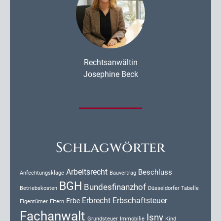
Rechtsanwältin
Josephine Beck
Schlagwörter
Arbeitsrecht
Beschluss
Anfechtungsklage
Bauvertrag
BGH
Bundesfinanzhof
Düsseldorfer Tabelle
Betriebskosten
Erbrecht
Erbschaftsteuer
Erbe
Eigentümer
Eltern
Fachanwalt
Isny
Kind
Grundsteuer
Immobilie