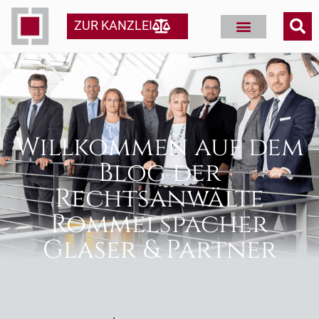
ZUR KANZLEI
Willkommen auf dem
Blog der
Rechtsanwälte
Rommelspacher
Glaser & Partner