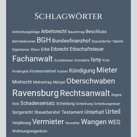
Schlagwörter
Arbeitsrecht
Beschluss
Anfechtungsklage
Bauvertrag
BGH
Bundesfinanzhof
Düsseldorfer Tabelle
Betriebskosten
Erbrecht
Erbschaftsteuer
Erbe
Eigentümer
Eltern
Fachanwalt
Isny
Kind
Grundsteuer
Immobilie
Mieter
Kündigung
Kindesunterhalt
Kosten
Kindergeld
Oberschwaben
Mietrecht
Mietvertrag
Mängel
Ravensburg
Rechtsanwalt
Regine
Schadensersatz
Scheidung
Nick
Schenkung
Schenkungsteuer
Urteil
Unterhalt
Testament
Sorgerecht
Steuerberater
Vermieter
Wangen
WEG
Verjährung
Verwalter
Wohnungseigentum