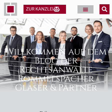
ZUR KANZLEI
Willkommen auf dem
Blog der
Rechtsanwälte
Rommelspacher
Glaser & Partner