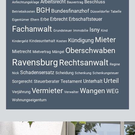
Arbeitsrecht
Beschluss
Anfechtungsklage
Bauvertrag
BGH
Bundesfinanzhof
Düsseldorfer Tabelle
Betriebskosten
Erbrecht
Erbschaftsteuer
Erbe
Eigentümer
Eltern
Fachanwalt
Isny
Kind
Grundsteuer
Immobilie
Mieter
Kündigung
Kindesunterhalt
Kosten
Kindergeld
Oberschwaben
Mietrecht
Mietvertrag
Mängel
Ravensburg
Rechtsanwalt
Regine
Schadensersatz
Scheidung
Nick
Schenkung
Schenkungsteuer
Urteil
Unterhalt
Testament
Sorgerecht
Steuerberater
Vermieter
Wangen
WEG
Verjährung
Verwalter
Wohnungseigentum