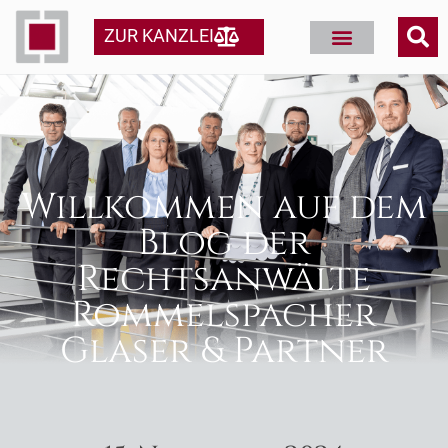
ZUR KANZLEI
Willkommen auf dem
Blog der
Rechtsanwälte
Rommelspacher
Glaser & Partner