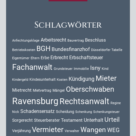
Schlagwörter
Arbeitsrecht
Beschluss
Anfechtungsklage
Bauvertrag
BGH
Bundesfinanzhof
Düsseldorfer Tabelle
Betriebskosten
Erbrecht
Erbschaftsteuer
Erbe
Eigentümer
Eltern
Fachanwalt
Isny
Kind
Grundsteuer
Immobilie
Mieter
Kündigung
Kindesunterhalt
Kosten
Kindergeld
Oberschwaben
Mietrecht
Mietvertrag
Mängel
Ravensburg
Rechtsanwalt
Regine
Schadensersatz
Scheidung
Nick
Schenkung
Schenkungsteuer
Urteil
Unterhalt
Testament
Sorgerecht
Steuerberater
Vermieter
Wangen
WEG
Verjährung
Verwalter