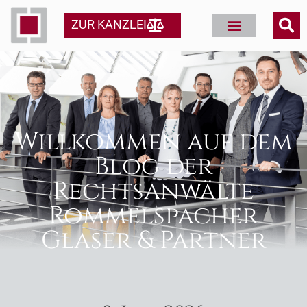
ZUR KANZLEI
Willkommen auf dem
Blog der
Rechtsanwälte
Rommelspacher
Glaser & Partner