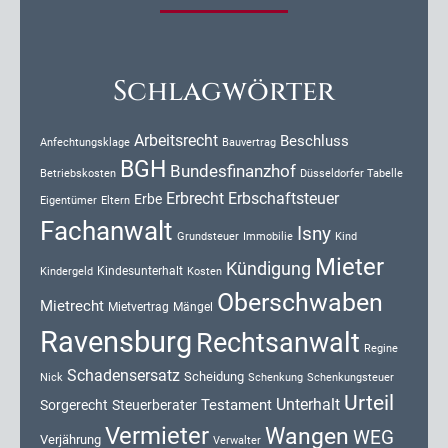
Schlagwörter
Arbeitsrecht
Beschluss
Anfechtungsklage
Bauvertrag
BGH
Bundesfinanzhof
Düsseldorfer Tabelle
Betriebskosten
Erbrecht
Erbschaftsteuer
Erbe
Eigentümer
Eltern
Fachanwalt
Isny
Kind
Grundsteuer
Immobilie
Mieter
Kündigung
Kindesunterhalt
Kosten
Kindergeld
Oberschwaben
Mietrecht
Mietvertrag
Mängel
Ravensburg
Rechtsanwalt
Regine
Schadensersatz
Scheidung
Nick
Schenkung
Schenkungsteuer
Urteil
Unterhalt
Testament
Sorgerecht
Steuerberater
Vermieter
Wangen
WEG
Verjährung
Verwalter