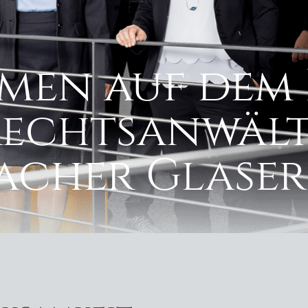
men auf dem 
Rechtsanwält
cher Glaser