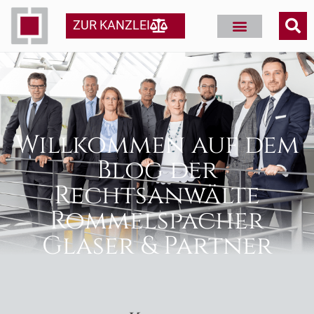
ZUR KANZLEI
Willkommen auf dem
Blog der
Rechtsanwälte
Rommelspacher
Glaser & Partner