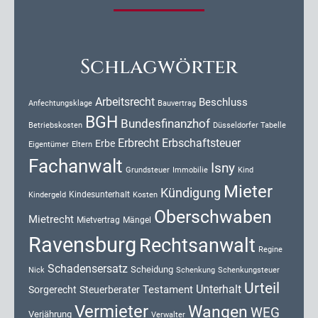
Schlagwörter
Arbeitsrecht
Beschluss
Anfechtungsklage
Bauvertrag
BGH
Bundesfinanzhof
Düsseldorfer Tabelle
Betriebskosten
Erbrecht
Erbschaftsteuer
Erbe
Eigentümer
Eltern
Fachanwalt
Isny
Kind
Grundsteuer
Immobilie
Mieter
Kündigung
Kindesunterhalt
Kosten
Kindergeld
Oberschwaben
Mietrecht
Mietvertrag
Mängel
Ravensburg
Rechtsanwalt
Regine
Schadensersatz
Scheidung
Nick
Schenkung
Schenkungsteuer
Urteil
Unterhalt
Testament
Sorgerecht
Steuerberater
Vermieter
Wangen
WEG
Verjährung
Verwalter