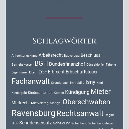
Schlagwörter
Arbeitsrecht
Beschluss
Anfechtungsklage
Bauvertrag
BGH
Bundesfinanzhof
Düsseldorfer Tabelle
Betriebskosten
Erbrecht
Erbschaftsteuer
Erbe
Eigentümer
Eltern
Fachanwalt
Isny
Kind
Grundsteuer
Immobilie
Mieter
Kündigung
Kindesunterhalt
Kosten
Kindergeld
Oberschwaben
Mietrecht
Mietvertrag
Mängel
Ravensburg
Rechtsanwalt
Regine
Schadensersatz
Scheidung
Nick
Schenkung
Schenkungsteuer