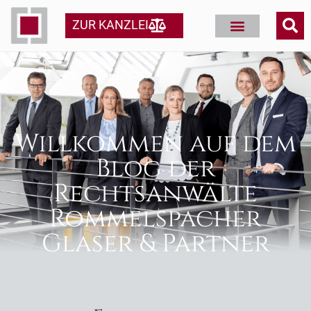
ZUR KANZLEI
Willkommen auf dem
Blog der
Rechtsanwälte
Rommelspacher
Glaser & Partner