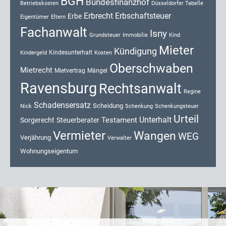
BGH
Bundesfinanzhof
Düsseldorfer Tabelle
Betriebskosten
Erbrecht
Erbschaftsteuer
Erbe
Eigentümer
Eltern
Fachanwalt
Isny
Kind
Grundsteuer
Immobilie
Mieter
Kündigung
Kindesunterhalt
Kosten
Kindergeld
Oberschwaben
Mietrecht
Mietvertrag
Mängel
Ravensburg
Rechtsanwalt
Regine
Schadensersatz
Scheidung
Nick
Schenkung
Schenkungsteuer
Urteil
Unterhalt
Testament
Sorgerecht
Steuerberater
Vermieter
Wangen
WEG
Verjährung
Verwalter
Wohnungseigentum