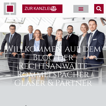
ZUR KANZLEI
Willkommen auf dem
Blog der
Rechtsanwälte
Rommelspacher
Glaser & Partner