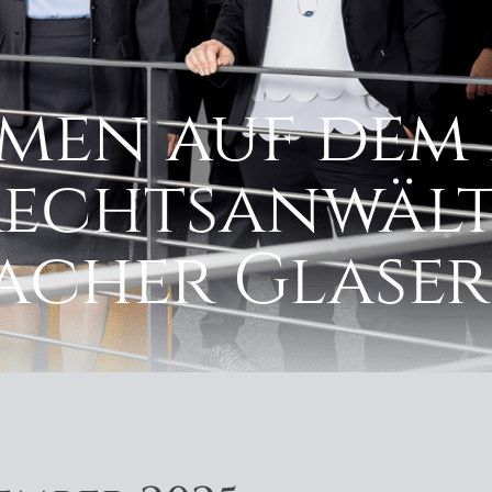
men auf dem 
Rechtsanwält
cher Glaser