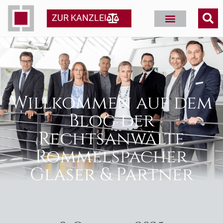
ZUR KANZLEI
Willkommen auf dem
Blog der
Rechtsanwälte
Rommelspacher
Glaser & Partner