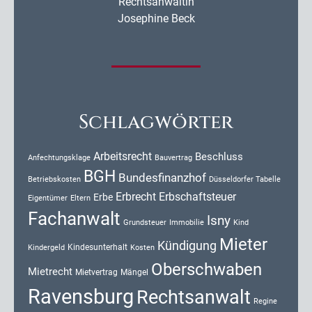
Rechtsanwältin
Josephine Beck
Schlagwörter
Arbeitsrecht
Beschluss
Anfechtungsklage
Bauvertrag
BGH
Bundesfinanzhof
Düsseldorfer Tabelle
Betriebskosten
Erbrecht
Erbschaftsteuer
Erbe
Eigentümer
Eltern
Fachanwalt
Isny
Kind
Grundsteuer
Immobilie
Mieter
Kündigung
Kindesunterhalt
Kosten
Kindergeld
Oberschwaben
Mietrecht
Mietvertrag
Mängel
Ravensburg
Rechtsanwalt
Regine