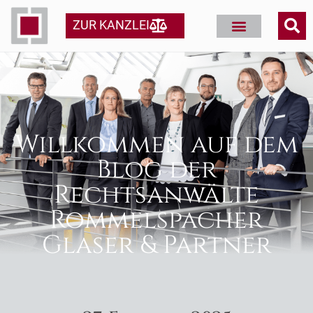
ZUR KANZLEI
Willkommen auf dem
Blog der
Rechtsanwälte
Rommelspacher
Glaser & Partner