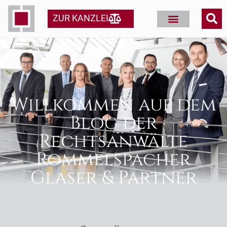
ZUR KANZLEI
Willkommen auf dem
Blog der
Rechtsanwälte
Rommelspacher
Glaser & Partner