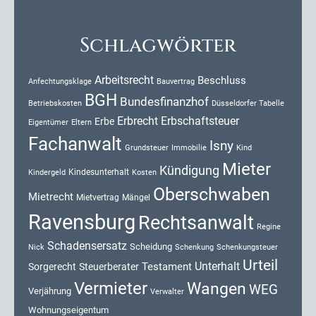
Schlagwörter
Arbeitsrecht
Beschluss
Anfechtungsklage
Bauvertrag
BGH
Bundesfinanzhof
Düsseldorfer Tabelle
Betriebskosten
Erbrecht
Erbschaftsteuer
Erbe
Eigentümer
Eltern
Fachanwalt
Isny
Kind
Grundsteuer
Immobilie
Mieter
Kündigung
Kindesunterhalt
Kosten
Kindergeld
Oberschwaben
Mietrecht
Mietvertrag
Mängel
Ravensburg
Rechtsanwalt
Regine
Schadensersatz
Scheidung
Nick
Schenkung
Schenkungsteuer
Urteil
Unterhalt
Testament
Sorgerecht
Steuerberater
Vermieter
Wangen
WEG
Verjährung
Verwalter
Wohnungseigentum