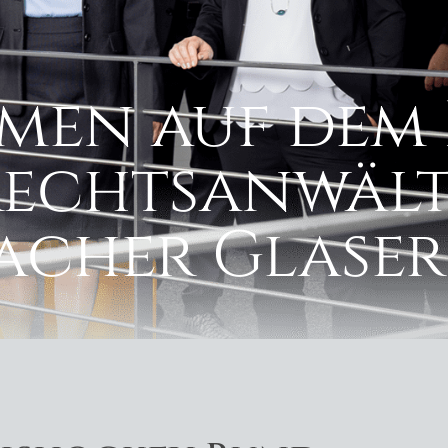
men auf dem 
Rechtsanwält
cher Glaser