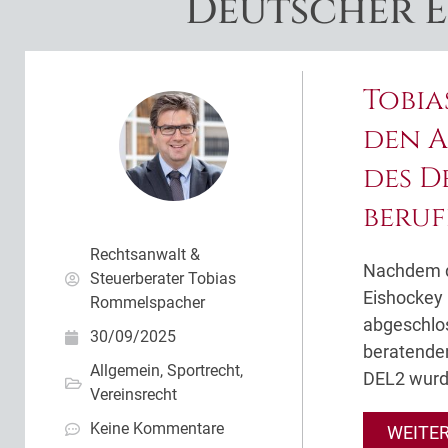
Deutscher 
Tobia
den A
des D
beru
Rechtsanwalt &
Nachdem d
Steuerberater Tobias
Eishockey 
Rommelspacher
abgeschlo
30/09/2025
beratende
Allgemein
,
Sportrecht
,
DEL2 wurd
Vereinsrecht
Keine Kommentare
WEITE