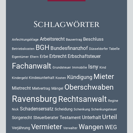
Schlagwörter
Arbeitsrecht
Beschluss
Anfechtungsklage
Bauvertrag
BGH
Bundesfinanzhof
Düsseldorfer Tabelle
Betriebskosten
Erbrecht
Erbschaftsteuer
Erbe
Eigentümer
Eltern
Fachanwalt
Isny
Kind
Grundsteuer
Immobilie
Mieter
Kündigung
Kindesunterhalt
Kosten
Kindergeld
Oberschwaben
Mietrecht
Mietvertrag
Mängel
Ravensburg
Rechtsanwalt
Regine
Schadensersatz
Scheidung
Nick
Schenkung
Schenkungsteuer
Urteil
Unterhalt
Testament
Sorgerecht
Steuerberater
Vermieter
Wangen
WEG
Verjährung
Verwalter