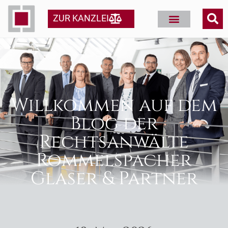
ZUR KANZLEI
Willkommen auf dem
Blog der
Rechtsanwälte
Rommelspacher
Glaser & Partner