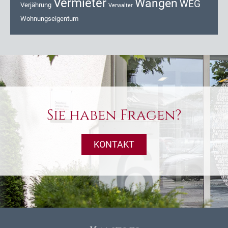
Vermieter
Wangen
WEG
Verjährung
Verwalter
Wohnungseigentum
Sie haben Fragen?
KONTAKT