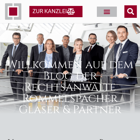
ZUR KANZLEI
Willkommen auf dem
Blog der
Rechtsanwälte
Rommelspacher
Glaser & Partner