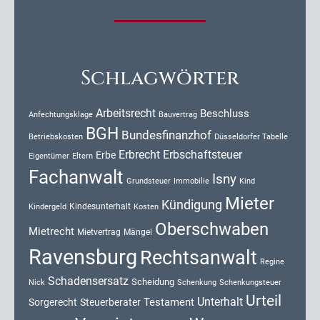
Schlagwörter
Arbeitsrecht
Beschluss
Anfechtungsklage
Bauvertrag
BGH
Bundesfinanzhof
Düsseldorfer Tabelle
Betriebskosten
Erbrecht
Erbschaftsteuer
Erbe
Eigentümer
Eltern
Fachanwalt
Isny
Kind
Grundsteuer
Immobilie
Mieter
Kündigung
Kindesunterhalt
Kosten
Kindergeld
Oberschwaben
Mietrecht
Mietvertrag
Mängel
Ravensburg
Rechtsanwalt
Regine
Schadensersatz
Scheidung
Nick
Schenkung
Schenkungsteuer
Urteil
Unterhalt
Testament
Sorgerecht
Steuerberater