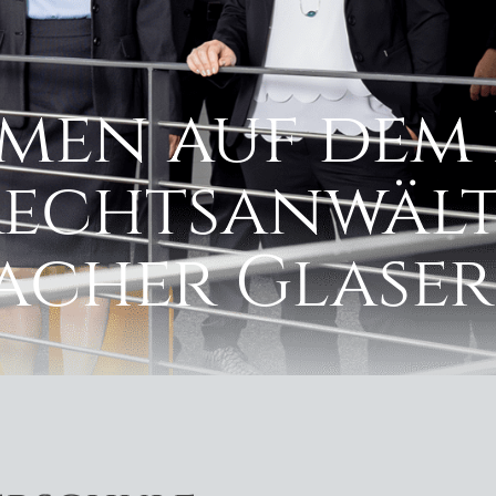
men auf dem 
Rechtsanwält
cher Glaser