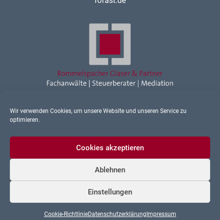
rofast.de
Wir verwenden Cookies, um unsere Website und unseren Service zu
Rechtsanwalt Ravensburg
optimieren.
Sonstiges
Cookies akzeptieren
Ablehnen
Datenschutz
Einstellungen
Impressum
Cookie-Richtlinie
Datenschutzerklärung
Impressum