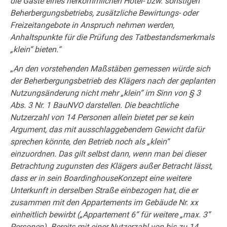
die Gäste eines herkömmlichen Hotel- bzw. sonstigen
Beherbergungsbetriebs, zusätzliche Bewirtungs- oder
Freizeitangebote in Anspruch nehmen werden,
Anhaltspunkte für die Prüfung des Tatbestandsmerkmals
„klein“ bieten.“
„
An den vorstehenden Maßstäben gemessen würde sich
der Beherbergungsbetrieb des Klägers nach der geplanten
Nutzungsänderung nicht mehr „klein“ im Sinn von § 3
Abs. 3 Nr. 1 BauNVO darstellen. Die beachtliche
Nutzerzahl von 14 Personen allein bietet per se kein
Argument, das mit ausschlaggebendem Gewicht dafür
sprechen könnte, den Betrieb noch als „klein“
einzuordnen. Das gilt selbst dann, wenn man bei dieser
Betrachtung zugunsten des Klägers außer Betracht lässt,
dass er in sein BoardinghouseKonzept eine weitere
Unterkunft in derselben Straße einbezogen hat, die er
zusammen mit den Appartements im Gebäude Nr. xx
einheitlich bewirbt („Appartement 6“ für weitere „max. 3“
Personen). Bereits mit einer Nutzerzahl von bis zu 14