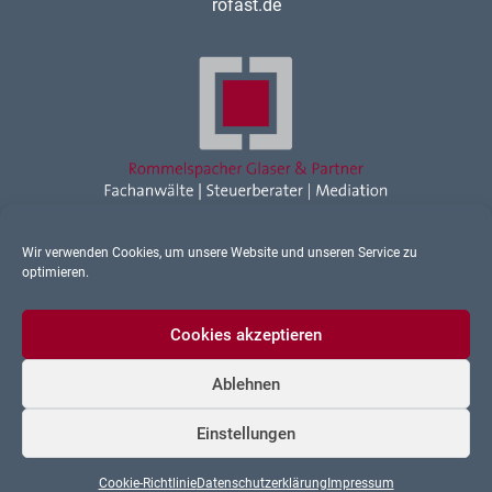
rofast.de
Wir verwenden Cookies, um unsere Website und unseren Service zu
Rechtsanwalt Ravensburg
optimieren.
Sonstiges
Cookies akzeptieren
Ablehnen
Datenschutz
Einstellungen
Impressum
Cookie-Richtlinie
Datenschutzerklärung
Impressum