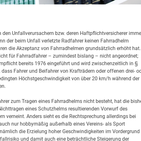
n den Unfallverursachern bzw. deren Haftpflichtversicherer imme
enn der beim Unfall verletzte Radfahrer keinen Fahrradhelm
hren die Akzeptanz von Fahrradhelmen grundsätzlich erhöht hat.
cht für Fahrradfahrer – zumindest bislang – nicht angeordnet;
mpflicht bereits 1976 eingeführt und wird zwischenzeitlich in §
dass Fahrer und Beifahrer von Krafträdern oder offenen drei- o
bedingten Höchstgeschwindigkeit von über 20 km/h während der
en.
fahrer zum Tragen eines Fahrradhelms nicht besteht, hat die bish
ichttragen eines Schutzhelms resultierenden Vorwurf des
 verneint. Anders sieht es die Rechtsprechung allerdings bei
 auch nur hobbymäßig außerhalb eines Vereins- als Sport
l nämlich die Erzielung hoher Geschwindigkeiten im Vordergrund
allrisiko und damit auch eine beträchtliche Steigerung der