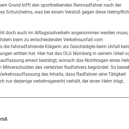
 Grund trifft den sporttreibenden Rennradfahrer nach der
es Schutzhelms, was bei einem Verstoß gegen diese Helmpflich
icht doch auch im Alltagsradverkehr angenommen werden muss,
achdem beim zu entscheidenden Verkehrsunfall vom
 die fahrradfahrende Klägerin als Geschädigte beim Unfall kei
gen erlitten hat. Hier hat das OLG Nürnberg in seinem Urteil 
sauffassung erneut bestätigt, wonach das Nichttragen eines He
n Mitverschulden des verletzten Radfahrers begründet. So beste
erkehrsauffassung des Inhalts, dass Radfahren eine Tätigkeit
 sich nur derjenige verkehrsgerecht verhält, der einen Helm trägt,
Prüß