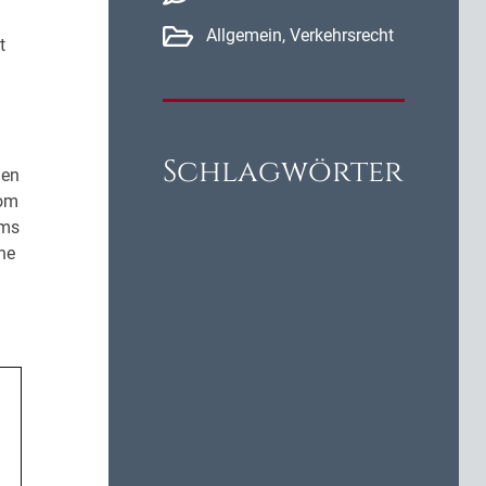
Allgemein
,
Verkehrsrecht
t
Schlagwörter
nen
vom
lms
he